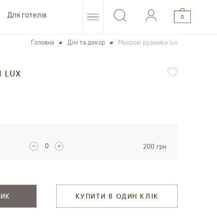
Для готелів
0
Головна
Дім та декор
Махрові рушники lux
 LUX
200 грн
ШИК
КУПИТИ В ОДИН КЛІК