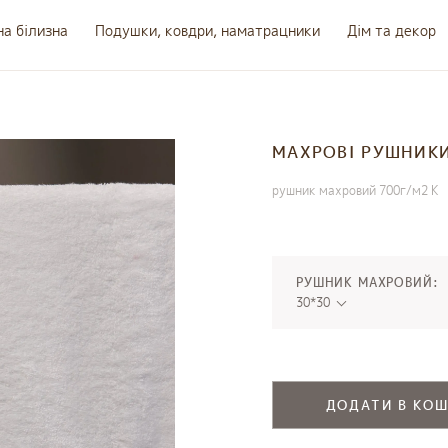
на білизна
Подушки, ковдри, наматрацники
Дім та декор
МАХРОВІ РУШНИКИ
рушник махровий 700г/м2 К
РУШНИК МАХРОВИЙ:
30*30
ДОДАТИ В КО