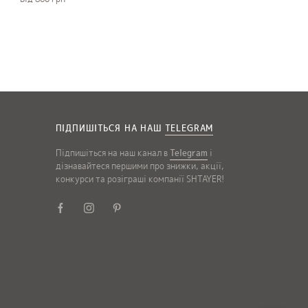
ПІДПИШІТЬСЯ НА НАШ
TELEGRAM
Підпишіться на наш канал в
Telegram
і
дізнавайтеся першими про знижки, акції,
конкурси та розіграші компанії SHTAYER!