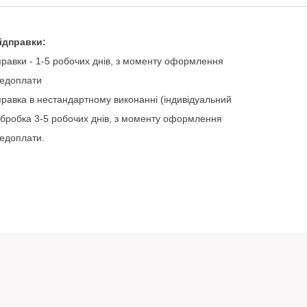
ідправки
:
правки
-
1-5
робочих
днів
,
з
моменту
оформлення
едоплати
правка
в
нестандартному
виконанні
(
індивідуальний
бробка
3-5
робочих
днів
,
з
моменту
оформлення
едоплати
.