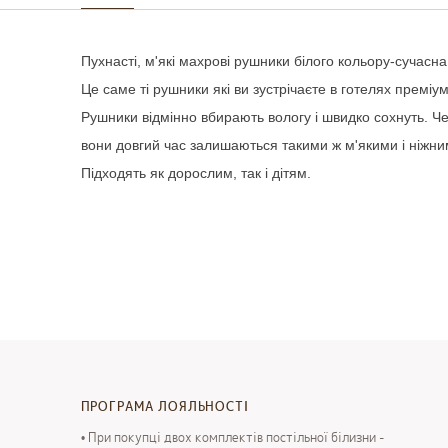
Пухнасті
,
м'які
махрові
рушники
білого
кольору-
сучасна
Це
саме
ті
рушники
які
ви
зустрічаєте
в
готелях
преміу
Рушники
відмінно
вбирають
вологу
і
швидко
сохнуть
.
Че
вони
довгий
час
залишаються
такими
ж
м'якими
і
ніжни
Підходять
як
дорослим
,
так
і
дітям
.
ПРОГРАМА ЛОЯЛЬНОСТІ
• При покупці двох комплектів постільної білизни -