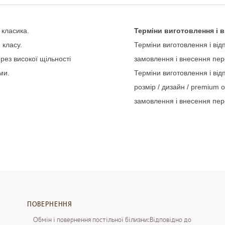
класика
.
Терміни
виготовлення
і
в
м
класу
.
Терміни
виготовлення
і
від
рез
високої щільності
замовлення
і
внесення
пер
ми
.
Терміни
виготовлення
і
від
розмір
/
дизайн
/
premium
о
замовлення
і
внесення
пер
ПОВЕРНЕННЯ
Обмін і повернення постільної білизни:Відповідно до