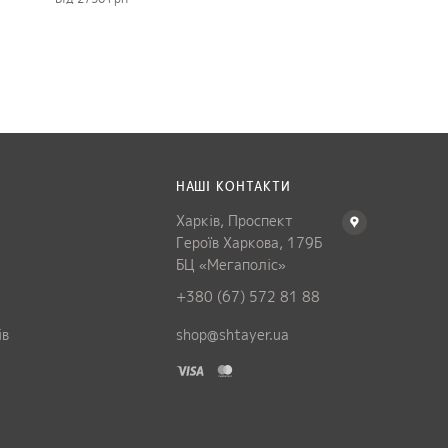
НАШІ КОНТАКТИ
Харків, Проспект
Героїв Харкова, 179Б
БЦ «Мегаполіс»
+380 (67) 572 81 88
ів
shop@shtayer.ua