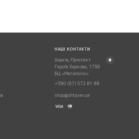
НАШІ КОНТАКТИ
Харків, Проспект
Героїв Харкова, 179Б
БЦ «Мегаполіс»
+380 (67) 572 81 88
ів
shop@shtayer.ua