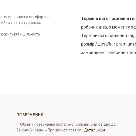
ьному крію маска комфортно
Терміни
виготовлення
і
в
ений сатин- натуральна,
робочих
днів
,
з
моменту
оф
 коригувати щільність
Терміни
виготовлення
і
ві
розмір
/
дизайн
/
premium
замовлення
і
внесення
пе
ПОВЕРНЕННЯ
Обмін і повернення постільної білизни:Відповідно до
Закону України «Про захист прав сп..
Детальнiше