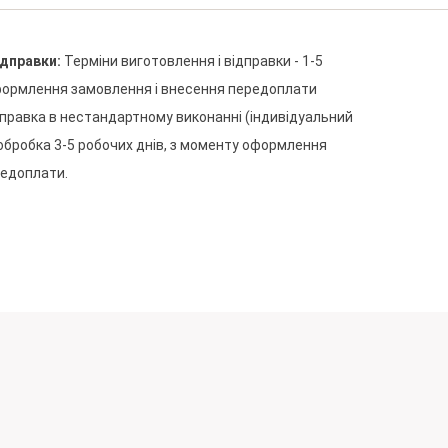
ідправки
:
Терміни
виготовлення
і
відправки
-
1-5
ормлення
замовлення
і
внесення
передоплати
дправка
в
нестандартному
виконанні
(
індивідуальний
обробка
3-5
робочих
днів
,
з
моменту
оформлення
редоплати
.