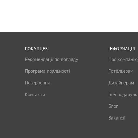
ПОКУПЦЕВІ
ІНФОРМАЦІЯ
Рекомендації по догляду
Про компанію
Програма лояльності
Готельєрам
Повернення
Дизайнерам
Контакти
Ідеї подарунк
Блог
Вакансії