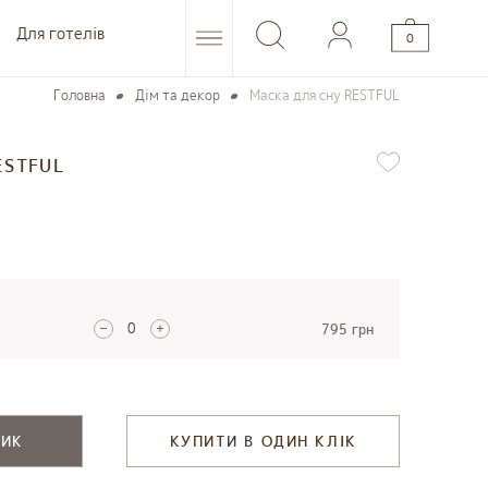
Для готелів
0
Головна
Дім та декор
Маска для сну RESTFUL
ESTFUL
795 грн
ШИК
КУПИТИ В ОДИН КЛІК