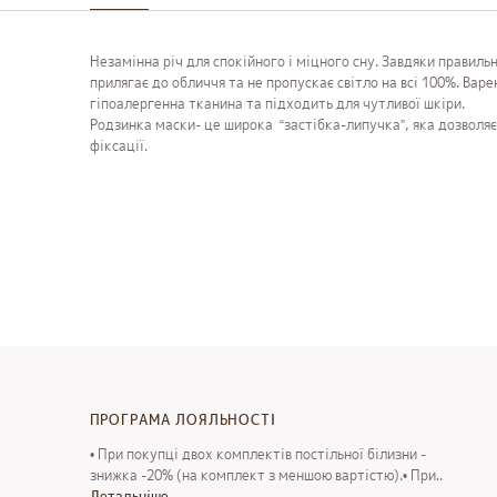
Незамінна річ для спокійного і міцного сну. Завдяки правил
прилягає до обличчя та не пропускає світло на всі 100%. Вар
гіпоалергенна тканина та підходить для чутливої шкіри.
Родзинка маски- це широка “застібка-липучка”, яка дозволяє
фіксації.
ПРОГРАМА ЛОЯЛЬНОСТІ
• При покупці двох комплектів постільної білизни -
знижка -20% (на комплект з меншою вартістю).• При..
Детальнiше