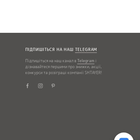
ПІДПИШІТЬСЯ НА НАШ
TELEGRAM
Підпишіться на наш канал в
Telegram
і
дізнавайтеся першими про знижки, акції,
конкурси та розіграші компанії SHTAYER!