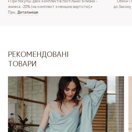
• При покупці двох комплектів постільної білизни -
Обмін і п
знижка -20% (на комплект з меншою вартістю).•
до Закону 
При..
Детальнiше
РЕКОМЕНДОВАНІ
ТОВАРИ