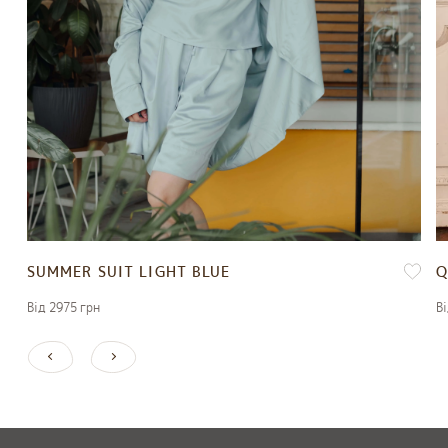
SUMMER SUIT LIGHT BLUE
Q
Вiд 2975 грн
В