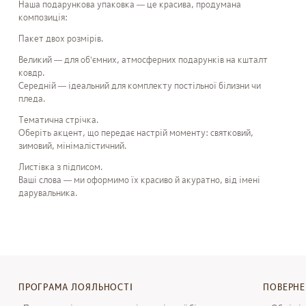
Наша подарункова упаковка — це красива, продумана
композиція:
Пакет двох розмірів.
Великий — для об’ємних, атмосферних подарунків на кшталт
ковдр.
Середній — ідеальний для комплекту постільної білизни чи
пледа.
Тематична стрічка.
Оберіть акцент, що передає настрій моменту: святковий,
зимовий, мінімалістичний.
Листівка з підписом.
Ваші слова — ми оформимо їх красиво й акуратно, від імені
дарувальника.
Упаковка SHTAYER — це про дотик до деталей.
Про турботу, яку видно ще до того, як відкриєш коробку.
Про момент, коли подарунок стає історією.
ПРОГРАМА ЛОЯЛЬНОСТІ
ПОВЕРН