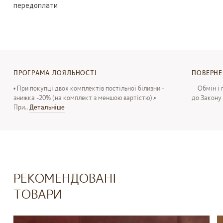
передоплати
Терміни
виготовлення
і
відправка
в
нестандартному
виконанні
(
індивідуальний
розмір
/
дизайн
/
premium
обробка
3-5
робочих
днів
,
з
моменту
оформлення
замовлення
і
внесення
передоплати
.
ПРОГРАМА ЛОЯЛЬНОСТІ
ПОВЕРН
• При покупці двох комплектів постільної білизни -
Обмін і п
знижка -20% (на комплект з меншою вартістю).•
до Закону 
При..
Детальнiше
РЕКОМЕНДОВАНІ
ТОВАРИ