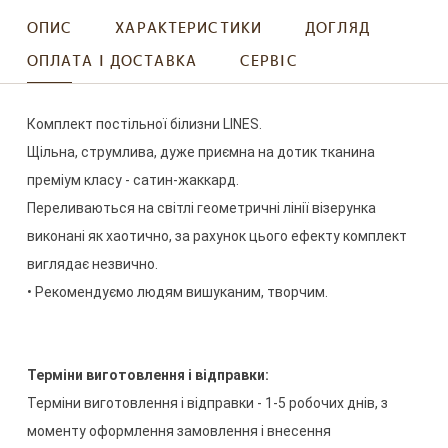
ОПИС
ХАРАКТЕРИСТИКИ
ДОГЛЯД
ОПЛАТА І ДОСТАВКА
СЕРВІС
Комплект
постільної
білизни
LINES
.
Щільна
,
струмлива
,
дуже
приємна
на
дотик
тканина
преміум
класу
-
сатин
-
жаккард
.
Переливаються
на світлі
геометричні
лінії
візерунка
виконані
як
хаотично
,
за
рахунок
цього
ефекту
комплект
виглядає
незвично
.
•
Рекомендуємо
людям
вишуканим
,
творчим
.
Терміни
виготовлення
і
відправки
:
Терміни
виготовлення
і
відправки
-
1-5
робочих
днів
,
з
моменту
оформлення
замовлення
і
внесення