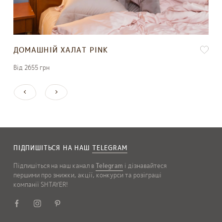
ДОМАШНІЙ ХАЛАТ PINK
Вiд 2655 грн
ПІДПИШІТЬСЯ НА НАШ
TELEGRAM
Підпишіться на наш канал в
Telegram
і дізнавайтеся
першими про знижки, акції, конкурси та розіграші
компанії SHTAYER!