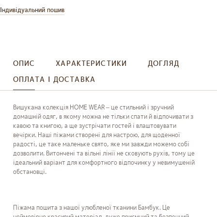
Індивідуальний пошив
ОПИС
ХАРАКТЕРИСТИКИ
ДОГЛЯД
ОПЛАТА І ДОСТАВКА
Вишукана колекція HOME WEAR – це стильний і зручний
домашній одяг, в якому можна не тільки спати й відпочивати з
кавою та книгою, а ще зустрічати гостей і влаштовувати
вечірки. Наші піжами створені для настрою, для щоденної
радості, це таке маленьке свято, яке ми завжди можемо собі
дозволити. Витончені та вільні лінії не сковують рухів, тому це
ідеальний варіант для комфортного відпочинку у невимушеній
обстановці.
Піжама пошита з нашої улюбленої тканини Бамбук. Це
неймовірно красивий матеріал, дуже приємний та безпечний