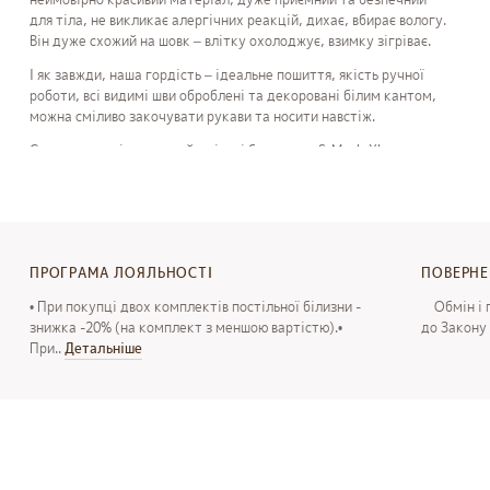
для тіла, не викликає алергічних реакцій, дихає, вбирає вологу.
Він дуже схожий на шовк – влітку охолоджує, взимку зігріває.
І як завжди, наша гордість – ідеальне пошиття, якість ручної
роботи, всі видимі шви оброблені та декоровані білим кантом,
можна сміливо закочувати рукави та носити навстіж.
Сорочка розміру оверсайз, вільні брюки для S-M и L-XL.
Додатково можно обрати майку у кольорі костюму.
На вибір 4 кольору – темний пісок, ніжно-рожевий, світло-сірий
або стриманий темно-сірий.
Терміни
виготовлення
і
відправки
:
ПРОГРАМА ЛОЯЛЬНОСТІ
ПОВЕРН
Терміни
виготовлення
і
відправки
-
1-5
робочих
днів
,
з
• При покупці двох комплектів постільної білизни -
Обмін і п
моменту
знижка -20% (на комплект з меншою вартістю).•
оформлення
замовлення
і
внесення
до Закону 
При..
Детальнiше
передоплати
Терміни
виготовлення
і
відправка
в
нестандартному
виконанні
(
індивідуальний
розмір
/
дизайн
/
premium
обробка
3-5
робочих
днів
,
з
моменту
оформлення
замовлення
і
внесення
передоплати
.