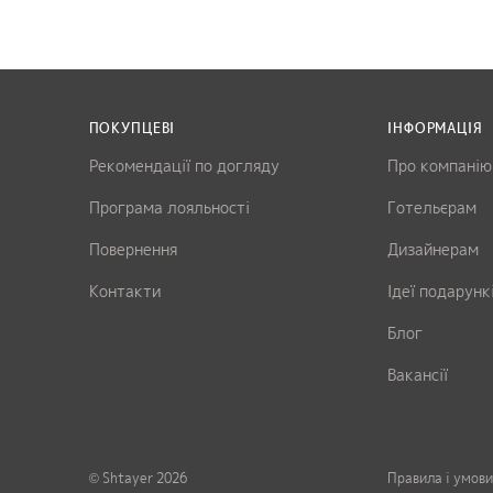
ПОКУПЦЕВІ
ІНФОРМАЦІЯ
Рекомендації по догляду
Про компанію
Програма лояльності
Готельєрам
Повернення
Дизайнерам
Контакти
Ідеї подарунк
Блог
Вакансії
© Shtayer 2026
Правила і умов