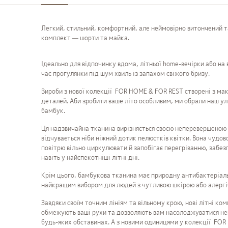
Легкий, стильний, комфортний, але неймовірно витончений т
комплект — шорти та майка.
Ідеально для відпочинку вдома, літньої home-вечірки або на 
час прогулянки під шум хвиль із запахом свіжого бризу.
Вироби з нової колекції FOR HOME & FOR REST створені з ма
деталей. Аби зробити ваше літо особливим, ми обрали наш 
бамбук.
Ця надзвичайна тканина вирізняється своєю неперевершеною м
відчувається ніби ніжний дотик пелюстків квітки. Вона чудо
повітрю вільно циркулювати й запобігає перегріванню, забе
навіть у найспекотніші літні дні.
Крім цього, бамбукова тканина має природну антибактеріальн
найкращим вибором для людей з чутливою шкірою або алергі
Завдяки своїм точним лініям та вільному крою, нові літні ко
обмежують ваші рухи та дозволяють вам насолоджуватися н
будь-яких обставинах. А з новими одиницями у колекції FO