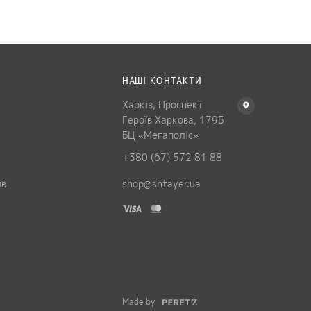
НАШІ КОНТАКТИ
Харків, Проспект
Героїв Харкова, 179Б
БЦ «Мегаполіс»
+380 (67) 572 81 88
ів
shop@shtayer.ua
и
Made by