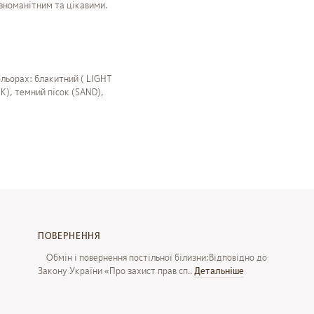
ізноманітним та цікавими.
льорах: блакитний ( LIGHT
K), темний пісок (SAND),
ПОВЕРНЕННЯ
Обмін і повернення постільної білизни:Відповідно до
Закону України «Про захист прав сп..
Детальнiше