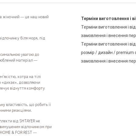
а жіночний — це наш новий
Терміни
виготовлення
і
в
Терміни
виготовлення
і
ві
замовлення
і
внесення
пе
відпочинку біля моря, під
Терміни
виготовлення
і
ві
розмір
/
дизайн
/
premium
ксимальною увагою до
улюблений матеріал —
замовлення
і
внесення
пе
'якістю, котра на тілі
во «дихає», дозволяючи
зпечує відчуття комфорту
у властивість, що робить її
чними реакціями.
мплекти від SHTAYER не
евимушеним відпочинком при
R HOME & FOR REST —