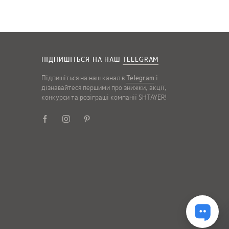
ПІДПИШІТЬСЯ НА НАШ
TELEGRAM
Підпишіться на наш канал в
Telegram
і
дізнавайтеся першими про знижки, акції,
конкурси та розіграші компанії SHTAYER!