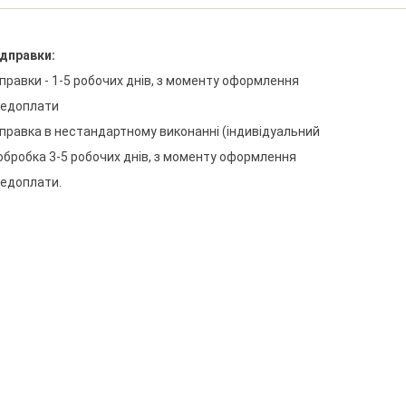
ідправки
:
дправки
-
1-5
робочих
днів
,
з
моменту
оформлення
редоплати
дправка
в
нестандартному
виконанні
(
індивідуальний
обробка
3-5
робочих
днів
,
з
моменту
оформлення
редоплати
.