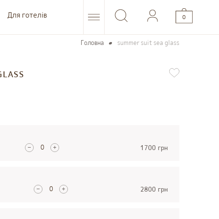
Для готелів
0
Головна
summer suit sea glass
GLASS
1700 грн
2800 грн