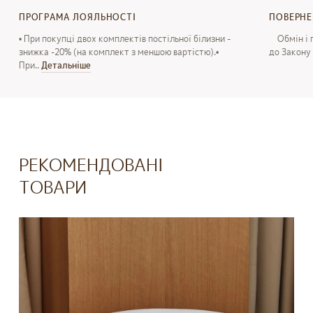
ПРОГРАМА ЛОЯЛЬНОСТІ
ПОВЕРН
• При покупці двох комплектів постільної білизни -
Обмін і п
знижка -20% (на комплект з меншою вартістю).•
до Закону 
При..
Детальнiше
РЕКОМЕНДОВАНІ
ТОВАРИ