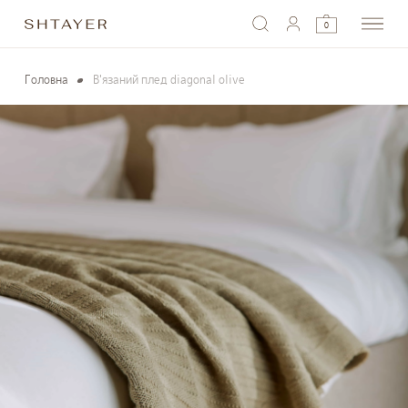
0
Головна
В'язаний плед diagonal olive