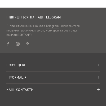
ПІДПИШІТЬСЯ НА НАШ
TELEGRAM
Підпишіться на наш канал в
Telegram
і дізнавайтеся
першими про знижки, акції, конкурси та розіграші
компанії SHTAYER!
ПОКУПЦЕВІ
ІНФОРМАЦІЯ
НАШІ КОНТАКТИ