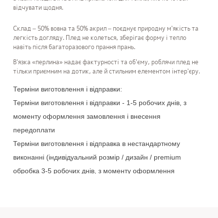
відчувати щодня.
Склад – 50% вовна та 50% акрил – поєднує природну м'якість та
легкість догляду. Плед не колеться, зберігає форму і тепло
навіть після багаторазового прання прань.
В'язка «перлина» надає фактурності та об'єму, роблячи плед не
тільки приємним на дотик, але й стильним елементом інтер'єру.
Терміни
виготовлення
і
відправки
:
Терміни
виготовлення
і
відправки
-
1-5
робочих
днів
,
з
моменту
оформлення
замовлення
і
внесення
передоплати
Терміни
виготовлення
і
відправка
в
нестандартному
виконанні
(
індивідуальний
розмір
/
дизайн
/
premium
обробка
3-5
робочих
днів
,
з
моменту
оформлення
замовлення
і
внесення
передоплати
.