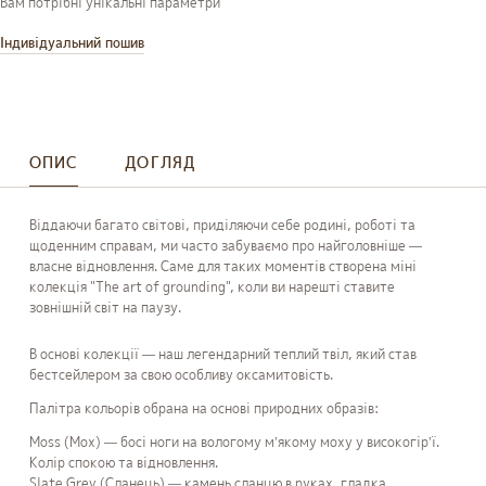
Вам потрібні унікальні параметри
Індивідуальний пошив
ОПИС
ДОГЛЯД
Віддаючи багато світові, приділяючи себе родині, роботі та
щоденним справам, ми часто забуваємо про найголовніше —
власне відновлення. Саме для таких моментів створена міні
колекція "The art of grounding", коли ви нарешті ставите
зовнішній світ на паузу.
В основі колекції — наш легендарний теплий твіл, який став
бестсейлером за свою особливу оксамитовість.
Палітра кольорів обрана на основі природних образів:
Moss (Мох) — босі ноги на вологому м’якому моху у високогірʼї.
Колір спокою та відновлення.
Slate Grey (Сланець) — камень сланцю в руках, гладка