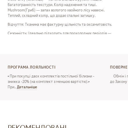
багатогранність текстури. Колір надхнення та тиші.
Mushroom(Гриб) — запах вологого хвойного лісу навесні.
Теплий, складний колір, що додає спальні затишку.
Відчуття: Тканина має фактурну щільність та оксамитовість.
Сезонність: Ідеально підходить для прохолодних періодів —
ранньої весни, осені та зими.
"The art of grounding" про якість вашого сну та відчуття— мені
добре тут і зараз.
ПРОГРАМА ЛОЯЛЬНОСТІ
ПОВЕРН
Терміни
виготовлення
і
відправки
:
• При покупці двох комплектів постільної білизни -
Обмін і п
Терміни
виготовлення
і
відправки
-
1-5
робочих
днів
,
з
знижка -20% (на комплект з меншою вартістю).•
до Закону 
При..
Детальнiше
моменту
оформлення
замовлення
і
внесення
передоплати
Терміни
виготовлення
і
відправка
в
нестандартному
виконанні
(
індивідуальний
розмір
/
дизайн
/
premium
обробка
3-5
робочих
днів
,
з
моменту
оформлення
РЕКОМЕНДОВАНІ