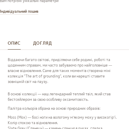
Вам потрібні унікальні параметри
Індивідуальний пошив
ОПИС
ДОГЛЯД
Віддаючи багато світові, приділяючи себе родині, роботі та
щоденним справам, ми часто забуваємо про найголовніше —
власне відновлення. Саме для таких моментів створена міні
колекція "The art of grounding", коли ви нарешті ставите
зовнішній світ на паузу.
В основі колекції — наш легендарний теплий твіл, який став
бестсейлером за свою особливу оксамитовість.
Палітра кольорів обрана на основі природних образів:
Moss (Мох) — босі ноги на вологому м’якому моху у високогірʼї.
Колір спокою та відновлення.
Slate Grey (Сланець) — камень сланцю в руках, гладка