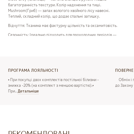
багатогранність текстури. Колір надхнення та тиші.
Mushroom(Гриб) — запах вологого хвойного лісу навесні.
Теплий, складний колір, що додає спальні затишку.
Відчуття: Тканина має фактурну щільність та оксамитовість.
Сезонність: Ідеально підходить для прохолодних періодів —
ранньої весни, осені та зими.
"The art of grounding" про якість вашого сну та відчуття— мені
добре тут і зараз.
ПРОГРАМА ЛОЯЛЬНОСТІ
ПОВЕРН
Терміни
виготовлення
і
відправки
:
• При покупці двох комплектів постільної білизни -
Обмін і п
Терміни
виготовлення
і
відправки
-
1-5
робочих
днів
,
з
знижка -20% (на комплект з меншою вартістю).•
до Закону 
При..
Детальнiше
моменту
оформлення
замовлення
і
внесення
передоплати
Терміни
виготовлення
і
відправка
в
нестандартному
виконанні
(
індивідуальний
розмір
/
дизайн
/
premium
обробка
3-5
робочих
днів
,
з
моменту
оформлення
РЕКОМЕНДОВАНІ