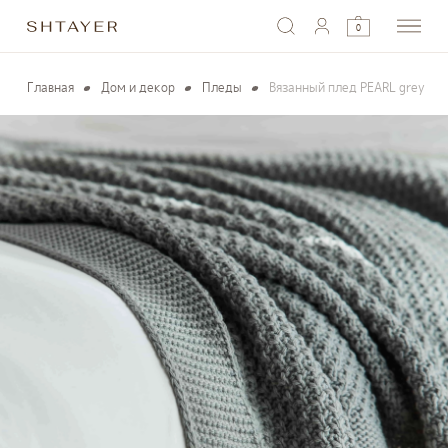
0
Главная
Дом и декор
Пледы
Вязанный плед PEARL grey