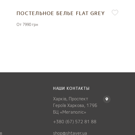
ПОСТЕЛЬНОЕ БЕЛЬЕ FLAT GREY
От 7990 грн
Я
НАШИ КОНТАКТЫ
Харків, Проспект
Героїв Харкова, 179Б
БЦ «Мегаполіс»
+380 (67) 572 81 88
в
shop@shtayer.ua