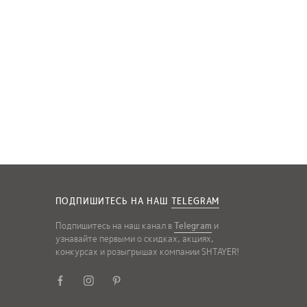
ПОДПИШИТЕСЬ НА НАШ
TELEGRAM
Подпишитесь на наш канал в
Telegram
и
узнавайте первыми о скидках, акциях,
конкурсах и розыгрышах компании SHTAYER!