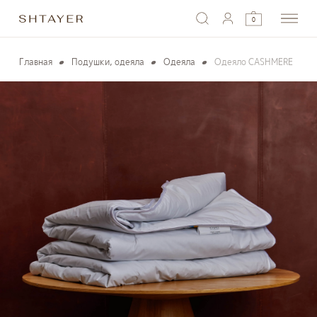
0
Главная
Подушки, одеяла
Одеяла
Одеяло CASHMERE