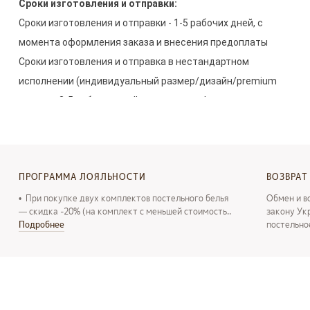
Сроки изготовления и отправки:
Сроки изготовления и отправки - 1-5 рабочих дней, с 
момента оформления заказа и внесения предоплаты

Сроки изготовления и отправка в нестандартном 
исполнении (индивидуальный размер/дизайн/premium 
отделка 3-5 рабочих дней, с  момента оформления 
заказа и внесения предоплаты.
ПРОГРАММА ЛОЯЛЬНОСТИ
ВОЗВРАТ
• При покупке двух комплектов постельного белья
Обмен и в
— скидка -20% (на комплект с меньшей стоимость..
закону Ук
Подробнее
постельно