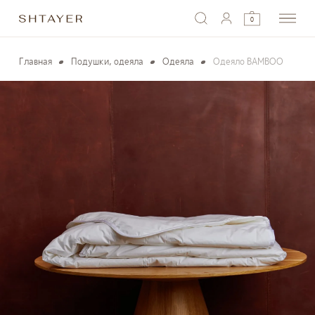
0
Главная
Подушки, одеяла
Одеяла
Одеяло BAMBOO