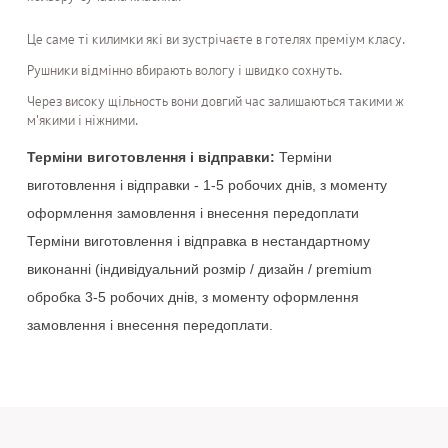
Це саме ті килимки які ви зустрічаєте в готелях преміум класу.
Рушники відмінно вбирають вологу і швидко сохнуть.
Через високу щільность вони довгий час залишаються такими ж
м'якими і ніжними.
Терміни
виготовлення
і
відправки
:
Терміни
виготовлення
і
відправки
-
1-5
робочих
днів
,
з
моменту
оформлення
замовлення
і
внесення
передоплати
Терміни
виготовлення
і
відправка
в
нестандартному
виконанні
(
індивідуальний
розмір
/
дизайн
/
premium
обробка
3-5
робочих
днів
,
з
моменту
оформлення
замовлення
і
внесення
передоплати
.