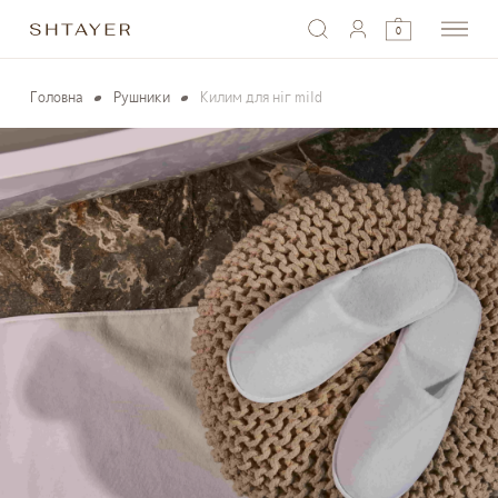
0
Головна
Рушники
Килим для ніг mild