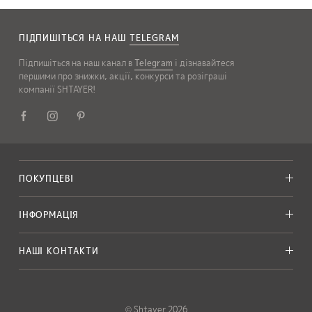
ПІДПИШІТЬСЯ НА НАШ
TELEGRAM
Підпишіться на наш канал в
Telegram
і дізнавайтеся
першими про знижки, акції, конкурси та розіграші
компанії SHTAYER!
ПОКУПЦЕВІ
ІНФОРМАЦІЯ
НАШІ КОНТАКТИ
© Shtayer 2026