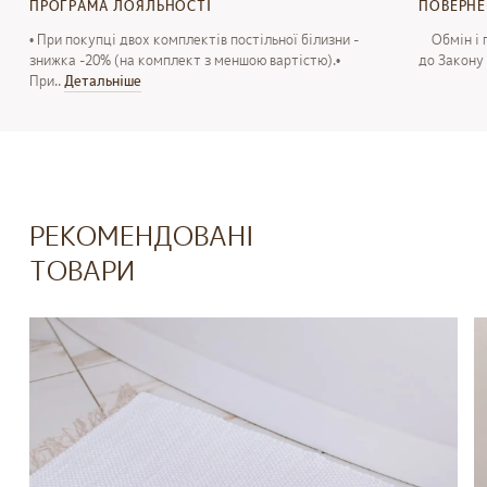
ПРОГРАМА ЛОЯЛЬНОСТІ
ПОВЕРН
• При покупці двох комплектів постільної білизни -
Обмін і п
знижка -20% (на комплект з меншою вартістю).•
до Закону 
При..
Детальнiше
РЕКОМЕНДОВАНІ
ТОВАРИ