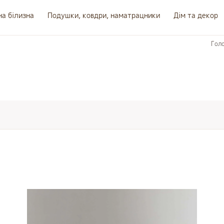
на білизна
Подушки, ковдри, наматрацники
Дім та декор
Гол