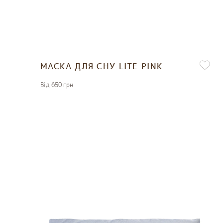
МАСКА ДЛЯ СНУ LITE PINK
Вiд 650 грн