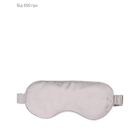
Вiд 650 грн