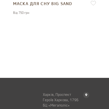
МАСКА ДЛЯ СНУ BIG SAND
Вiд 750 грн
Харків, Проспект
Героїв Харкова, 179Б
БЦ «Мегаполіс»