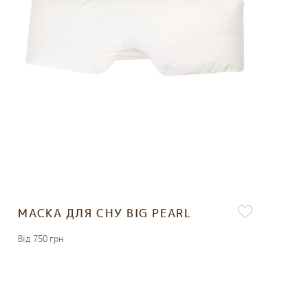
МАСКА ДЛЯ СНУ BIG PEARL
Вiд 750 грн