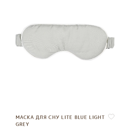
МАСКА ДЛЯ СНУ LITE BLUE LIGHT
GREY