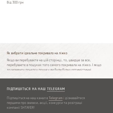
Вiд 300 грн
Як вибрати ідеальне покривало на ліжко
Якщо ви перебуваєте на цій сторінці, то, швидше за все,
перебуваєте в пошуках того самого покривала на ліжко. І якщо
до моменту початку пошуку ви були більш оптимістичні
думали, що вибрати такі вироби набагато простіше, то
поспішаємо вас трохи підбадьорити і підказати, як же зробити
правильний вибір.
ПІДПИШІТЬСЯ НА НАШ
TELEGRAM
Звичайно, можна особливо не морочитися, відкрити каталог і
вибрати просто вподобану модель. Але в такому випадку є
Підпишіться на наш канал в
Telegram
і дізнавайтеся
велика ймовірність, що застеливши свою ліжко новим
першими про знижки, акції, конкурси та розіграші
покривалом, ви можете випробувати дуже сильне розчарування
компанії SHTAYER!
в покупці. Адже покривало, як і будь-яка інша річ в кімнаті,