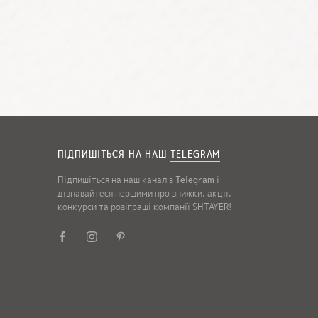
ПІДПИШІТЬСЯ НА НАШ
TELEGRAM
Підпишіться на наш канал в
Telegram
і
дізнавайтеся першими про знижки, акції,
конкурси та розіграші компанії SHTAYER!