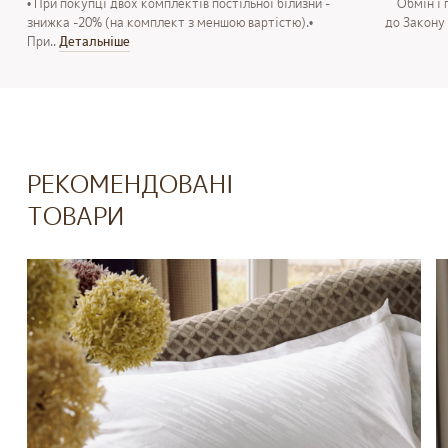
• При покупці двох комплектів постільної білизни -
Обмін і п
знижка -20% (на комплект з меншою вартістю).•
до Закону 
При..
Детальнiше
РЕКОМЕНДОВАНІ
ТОВАРИ