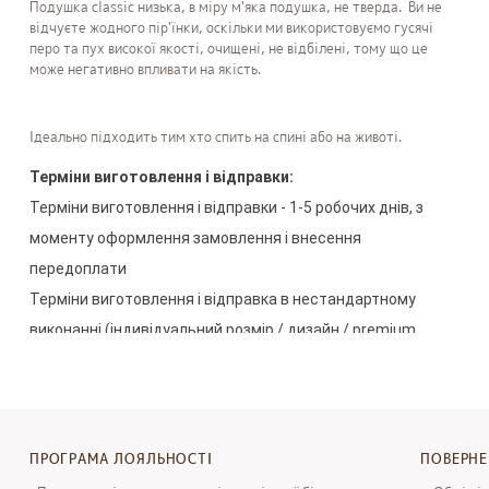
Подушка classic низька, в міру м'яка подушка, не тверда. Ви не
відчуєте жодного пір'їнки, оскільки ми використовуємо гусячі
перо та пух високої якості, очищені, не відбілені, тому що це
може негативно впливати на якість.
Ідеально підходить тим хто спить на спині або на животі.
Терміни
виготовлення
і
відправки
:
Терміни
виготовлення
і
відправки
-
1-5
робочих
днів
,
з
моменту
оформлення
замовлення
і
внесення
передоплати
Терміни
виготовлення
і
відправка
в
нестандартному
виконанні
(
індивідуальний
розмір
/
дизайн
/
premium
обробка
3-5
робочих
днів
,
з
моменту
оформлення
замовлення
і
внесення
передоплати
.
ПРОГРАМА ЛОЯЛЬНОСТІ
ПОВЕРН