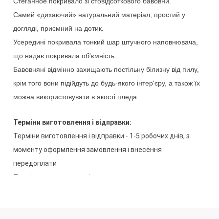
Стеганное
покривало
зі стовідсоткового
бавовни
.
Самий
«
дихаючий
»
натуральний
матеріал
,
простий
у 
догляді
,
приємний
на
дотик
.
Усередині
покривала
тонкий
шар
штучного
наповнювача
,
що
надає
покривала
об'ємність
.
Бавовняні
відмінно
захищають
постільну білизну
від
пилу
,
крім
того
вони
підійдуть
до
будь-якого інтер'єру
,
а
також
їх
можна
використовувати
в
якості
пледа
.
Терміни
виготовлення
і
відправки
:
Терміни
виготовлення
і
відправки
-
1-5
робочих
днів
,
з
моменту
оформлення
замовлення
і
внесення
передоплати
Терміни
виготовлення
і
відправка
в
нестандартному
виконанні
(
індивідуальний
розмір
/
дизайн
/
premium
обробка
3-5
робочих
днів
,
з
моменту
оформлення
замовлення
і
внесення
передоплати
.