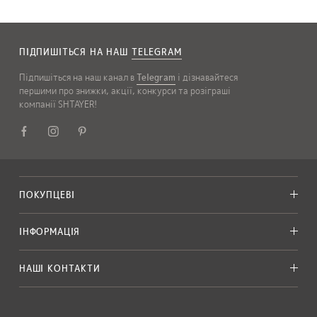
ПІДПИШІТЬСЯ НА НАШ
TELEGRAM
Підпишіться на наш канал в
Telegram
і дізнавайтеся
першими про знижки, акції, конкурси та розіграші
компанії SHTAYER!
ПОКУПЦЕВІ
ІНФОРМАЦІЯ
НАШІ КОНТАКТИ