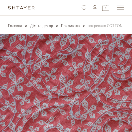
0
Головна
Дім та декор
Покривала
покривало COTTON