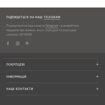
ПІДПИШІТЬСЯ НА НАШ
TELEGRAM
Підпишіться на наш канал в
Telegram
і дізнавайтеся
першими про знижки, акції, конкурси та розіграші
компанії SHTAYER!
ПОКУПЦЕВІ
ІНФОРМАЦІЯ
НАШІ КОНТАКТИ