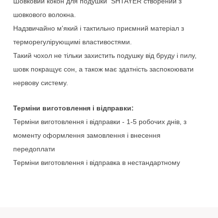
Шовковий
кокон
для
подушки
 SHTAYER
створений
з
шовкового
волокна
.
Надзвичайно
м'який
і
тактильно
приємний
матеріал
з
терморегулірующимі
властивостями
.
Такий
чохол
не тільки
захистить
подушку
від
бруду
і
пилу
,
шовк
покращує
сон
,
а
також
має здатність
заспокоювати
нервову
систему
.
Терміни
виготовлення
і
відправки
:
Терміни
виготовлення
і
відправки
-
1-5
робочих
днів
,
з
моменту
оформлення
замовлення
і
внесення
передоплати
Терміни
виготовлення
і
відправка
в
нестандартному
виконанні
(
індивідуальний
розмір
/
дизайн
/
premium
обробка
3-5
робочих
днів
,
з
моменту
оформлення
замовлення
і
внесення
передоплати
.