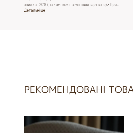
знижка -20% (на комплект з меншою вартістю).• При..
Детальнiше
РЕКОМЕНДОВАНІ ТОВ