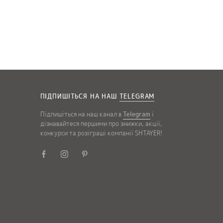
ПІДПИШІТЬСЯ НА НАШ
TELEGRAM
Підпишіться на наш канал в
Telegram
і
дізнавайтеся першими про знижки, акції,
конкурси та розіграші компанії SHTAYER!