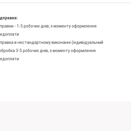
ідправки
:
дправки
-
1-5
робочих
днів
,
з
моменту
оформлення
редоплати
дправка
в
нестандартному
виконанні
(
індивідуальний
обробка
3-5
робочих
днів
,
з
моменту
оформлення
редоплати
.