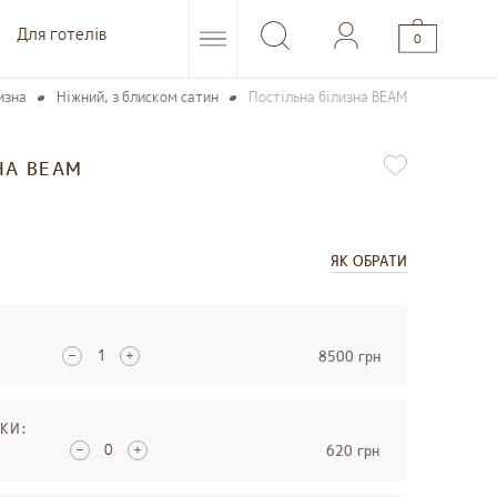
Для готелів
0
изна
Ніжний, з блиском сатин
Постільна білизна BEAM
НА BEAM
ЯК ОБРАТИ
8500 грн
КИ:
620 грн