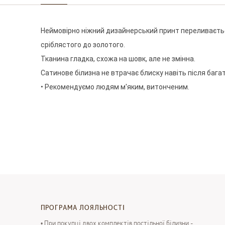
Неймовірно ніжний дизайнерський принт переливається
сріблястого до золотого.

Тканина гладка, схожа на шовк, але не змінна.

Сатинове білизна не втрачає блиску навіть після багат
• Рекомендуємо людям м'яким, витонченим.
ПРОГРАМА ЛОЯЛЬНОСТІ
• При покупці двох комплектів постільної білизни -