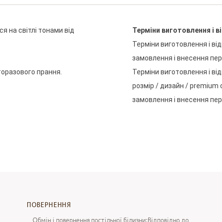
 на світлі тонами від 
Терміни
виготовлення
і
в
Терміни
виготовлення
і
ві
замовлення
і
внесення
пе
оразового прання.

Терміни
виготовлення
і
ві
розмір
/
дизайн
/
premium
замовлення
і
внесення
пе
ПОВЕРНЕННЯ
Обмін і повернення постільної білизни:Відповідно до