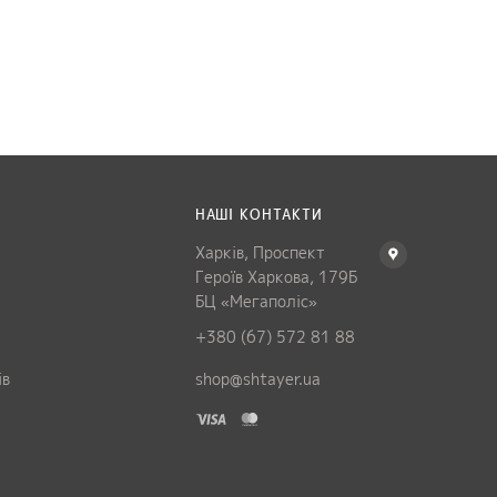
НАШІ КОНТАКТИ
Харків, Проспект
Героїв Харкова, 179Б
БЦ «Мегаполіс»
+380 (67) 572 81 88
ів
shop@shtayer.ua