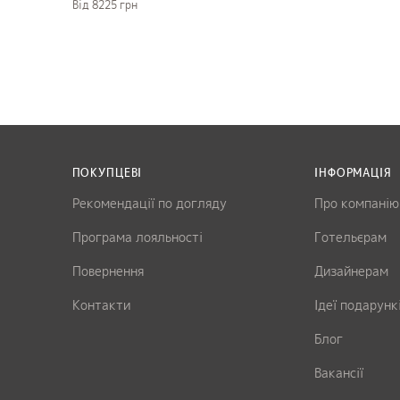
Вiд 8225 грн
ПОКУПЦЕВІ
ІНФОРМАЦІЯ
Рекомендації по догляду
Про компанію
Програма лояльності
Готельєрам
Повернення
Дизайнерам
Контакти
Ідеї подарунк
Блог
Вакансії