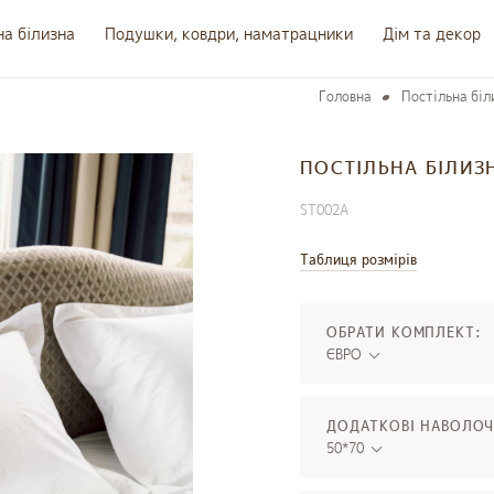
на білизна
Подушки, ковдри, наматрацники
Дім та декор
Головна
Постільна біл
ПОСТІЛЬНА БІЛИЗ
ST002A
Таблиця розмірів
ОБРАТИ КОМПЛЕКТ:
ЄВРО
ДОДАТКОВІ НАВОЛОЧ
50*70