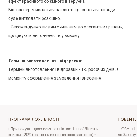
ефект
красивого
об'ємного
візерунка
.
Він
так
переливається
на світлі
,
що
спальня
завжди
буде
виглядати
розкішно
.
•
Рекомендуємо
людям
схильним
до елегантних
рішень
,
що цінують
витонченість
у всьому
.
Терміни
виготовлення
і
відправки
:
Терміни
виготовлення
і
відправки
-
1-5
робочих
днів
,
з
моменту
оформлення
замовлення
і
внесення
передоплати
Терміни
виготовлення
і
відправка
в
нестандартному
виконанні
(
індивідуальний
розмір
/
дизайн
/
premium
обробка
3-5
робочих
днів
,
з
моменту
оформлення
ПРОГРАМА ЛОЯЛЬНОСТІ
ПОВЕРН
замовлення
і
внесення
передоплати
.
• При покупці двох комплектів постільної білизни -
Обмін і п
знижка -20% (на комплект з меншою вартістю).•
до Закону 