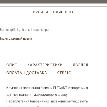
КУПИТИ В ОДИН КЛІК
Вам потрібні унікальні параметри
Індивідуальний пошив
ОПИС
ХАРАКТЕРИСТИКИ
ДОГЛЯД
ОПЛАТА І ДОСТАВКА
СЕРВІС
Комплект
постільної
білизни
ELEGANT
створений
з
елітної
тканини
-
жаккардового
шовку
.
Переплетення
бавовняних
і
шовкових
ниток
дають