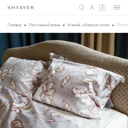
0
Головна
Постільна білизна
Ніжний, з блиском сатин
Пості