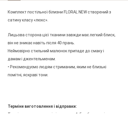
Комплект
постільної
білизни 
FLORAL
 NEW
створений
з
сатину
класу
«
люкс
»
.
Лицьова
сторона
цієї
тканини
завжди
має
легкий
блиск
,
він не
зникає
навіть
після
40
прань
.
Неймовірно
стильний
малюнок
припаде до смаку
і
дамам
і
джентельменам
.
•
Рекомендуємо
людям
стриманим
,
яким
не близькі
помітні
,
яскраві тони
.
Терміни
виготовлення
і
відправки
:
Терміни
виготовлення
і
відправки
-
1-5
робочих
днів
,
з
моменту
оформлення
замовлення
і
внесення