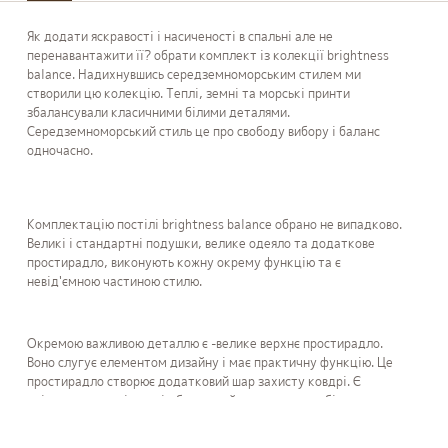
Як додати яскравості і насиченості в спальні але не
перенавантажити її? обрати комплект із колекції brightness
balance. Надихнувшись середземноморським стилем ми
створили цю колекцію. Теплі, земні та морські принти
збалансували класичними білими деталями.
Середземноморський стиль це про свободу вибору і баланс
одночасно.
Комплектацію постілі brightness balance обрано не випадково.
Великі і стандартні подушки, велике одеяло та додаткове
простирадло, виконують кожну окрему функцію та є
невід'ємною частиною стилю.
Окремою важливою деталлю є -велике верхнє простирадло.
Воно слугує елементом дизайну і має практичну функцію. Це
простирадло створює додатковий шар захисту ковдрі. Є
універсальною річчю під будь-який ваш комплект білизни.
Терміни
виготовлення
і
відправки
:
Терміни