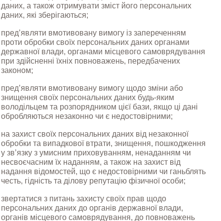
даних, а також отримувати зміст його персональних 
даних, які зберігаються;
пред’являти вмотивовану вимогу із запереченням 
проти обробки своїх персональних даних органами 
державної влади, органами місцевого самоврядування 
при здійсненні їхніх повноважень, передбачених 
законом;
пред’являти вмотивовану вимогу щодо зміни або 
знищення своїх персональних даних будь-яким 
володільцем та розпорядником цієї бази, якщо ці дані 
обробляються незаконно чи є недостовірними;
на захист своїх персональних даних від незаконної 
обробки та випадкової втрати, знищення, пошкодження 
у зв’язку з умисним приховуванням, ненаданням чи 
несвоєчасним їх наданням, а також на захист від 
надання відомостей, що є недостовірними чи ганьблять 
честь, гідність та ділову репутацію фізичної особи;
звертатися з питань захисту своїх прав щодо 
персональних даних до органів державної влади, 
органів місцевого самоврядування, до повноважень 