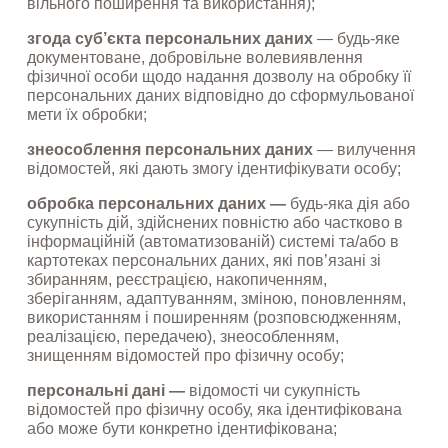
вільного поширення та використання);
згода суб’єкта персональних даних
 — будь-яке 
документоване, добровільне волевиявлення 
фізичної особи щодо надання дозволу на обробку її 
персональних даних відповідно до сформульованої 
мети їх обробки;
знеособлення персональних даних
 — вилучення 
відомостей, які дають змогу ідентифікувати особу;
обробка персональних даних —
 будь-яка дія або 
сукупність дій, здійснених повністю або частково в 
інформаційній (автоматизованій) системі та/або в 
картотеках персональних даних, які пов’язані зі 
збиранням, реєстрацією, накопиченням, 
зберіганням, адаптуванням, зміною, поновленням, 
використанням і поширенням (розповсюдженням, 
реалізацією, передачею), знеособленням, 
знищенням відомостей про фізичну особу;
персональні дані —
 відомості чи сукупність 
відомостей про фізичну особу, яка ідентифікована 
або може бути конкретно ідентифікована;