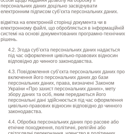
особи щодо надання дозволу на обробку її 
персональних даних доцільно засвідчувати 
електронним підписом суб’єкта персональних даних.
відмітка на електронній сторінці документа чи в 
електронному файлі, що обробляється в інформаційній 
системі на основі документованих програмно-технічних 
рішень.
4.2. Згода суб’єкта персональних даних надається 
під час оформлення цивільно-правових відносин 
відповідно до чинного законодавства.
4.3. Повідомлення суб’єкта персональних даних про 
включення його персональних даних до бази 
персональних даних, права, визначені Законом 
України «Про захист персональних даних», мету 
збору даних та осіб, яким передаються його 
персональні дані здійснюється під час оформлення 
цивільно-правових відносин відповідно до чинного 
законодавства.
4.4. Обробка персональних даних про расове або 
етнічне походження, політичні, релігійні або 
світоглядні переконання, членство в політичних 