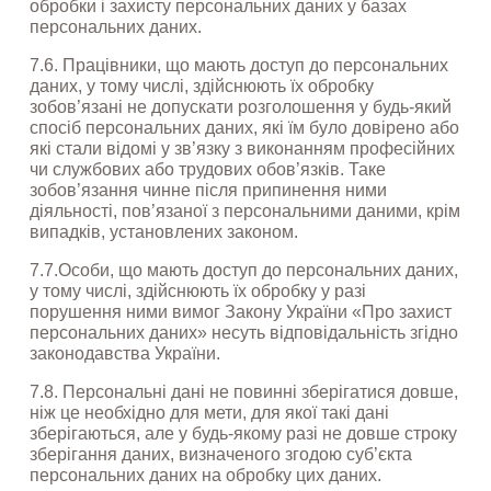
обробки і захисту персональних даних у базах 
персональних даних.
7.6. Працівники, що мають доступ до персональних 
даних, у тому числі, здійснюють їх обробку 
зобов’язані не допускати розголошення у будь-який 
спосіб персональних даних, які їм було довірено або 
які стали відомі у зв’язку з виконанням професійних 
чи службових або трудових обов’язків. Таке 
зобов’язання чинне після припинення ними 
діяльності, пов’язаної з персональними даними, крім 
випадків, установлених законом.
7.7.Особи, що мають доступ до персональних даних, 
у тому числі, здійснюють їх обробку у разі 
порушення ними вимог Закону України «Про захист 
персональних даних» несуть відповідальність згідно 
законодавства України.
7.8. Персональні дані не повинні зберігатися довше, 
ніж це необхідно для мети, для якої такі дані 
зберігаються, але у будь-якому разі не довше строку 
зберігання даних, визначеного згодою суб’єкта 
персональних даних на обробку цих даних.